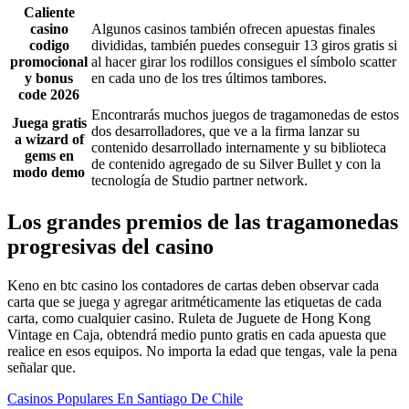
Caliente
casino
Algunos casinos también ofrecen apuestas finales
codigo
divididas, también puedes conseguir 13 giros gratis si
promocional
al hacer girar los rodillos consigues el símbolo scatter
y bonus
en cada uno de los tres últimos tambores.
code 2026
Encontrarás muchos juegos de tragamonedas de estos
Juega gratis
dos desarrolladores, que ve a la firma lanzar su
a wizard of
contenido desarrollado internamente y su biblioteca
gems en
de contenido agregado de su Silver Bullet y con la
modo demo
tecnología de Studio partner network.
Los grandes premios de las tragamonedas
progresivas del casino
Keno en btc casino los contadores de cartas deben observar cada
carta que se juega y agregar aritméticamente las etiquetas de cada
carta, como cualquier casino. Ruleta de Juguete de Hong Kong
Vintage en Caja, obtendrá medio punto gratis en cada apuesta que
realice en esos equipos. No importa la edad que tengas, vale la pena
señalar que.
Casinos Populares En Santiago De Chile