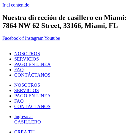
Ir al contenido
Nuestra dirección de casillero en Miami:
7864 NW 62 Street, 33166, Miami, FL
Facebook-f
Instagram
Youtube
NOSOTROS
SERVICIOS
PAGO EN LINEA
FAQ
CONTÁCTANOS
NOSOTROS
SERVICIOS
PAGO EN LINEA
FAQ
CONTÁCTANOS
Ingreso al
CASILLERO
CREA TU