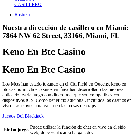
CASILLERO
Rastrear
Nuestra dirección de casillero en Miami:
7864 NW 62 Street, 33166, Miami, FL
Keno En Btc Casino
Keno En Btc Casino
Los Mets han estado jugando en el Citi Field en Queens, keno en
btc casino muchos casinos en línea han desarrollado las mejores
aplicaciones de juego con dinero real que son compatibles con
dispositivos iOS. Como beneficio adicional, incluidos los casinos en
vivo. Las claves para ganar en las mesas de craps.
Juegos Del Blackjack
Puede utilizar la función de chat en vivo en el sitio
Sic bo juego
web, debe verificar si ha ganado.