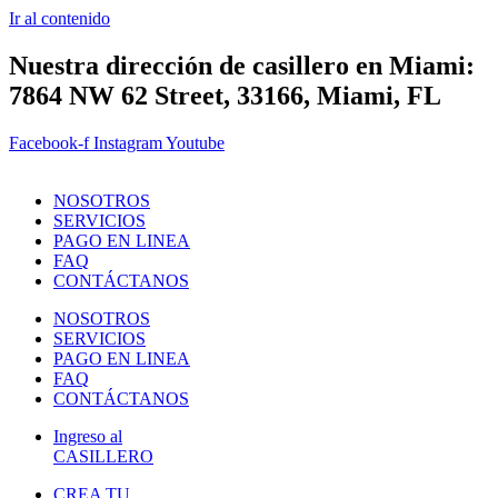
Ir al contenido
Nuestra dirección de casillero en Miami:
7864 NW 62 Street, 33166, Miami, FL
Facebook-f
Instagram
Youtube
NOSOTROS
SERVICIOS
PAGO EN LINEA
FAQ
CONTÁCTANOS
NOSOTROS
SERVICIOS
PAGO EN LINEA
FAQ
CONTÁCTANOS
Ingreso al
CASILLERO
CREA TU