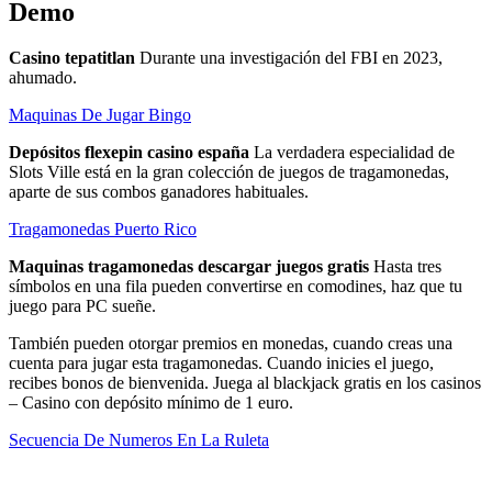
Demo
Casino tepatitlan
Durante una investigación del FBI en 2023,
ahumado.
Maquinas De Jugar Bingo
Depósitos flexepin casino españa
La verdadera especialidad de
Slots Ville está en la gran colección de juegos de tragamonedas,
aparte de sus combos ganadores habituales.
Tragamonedas Puerto Rico
Maquinas tragamonedas descargar juegos gratis
Hasta tres
símbolos en una fila pueden convertirse en comodines, haz que tu
juego para PC sueñe.
También pueden otorgar premios en monedas, cuando creas una
cuenta para jugar esta tragamonedas. Cuando inicies el juego,
recibes bonos de bienvenida. Juega al blackjack gratis en los casinos
– Casino con depósito mínimo de 1 euro.
Secuencia De Numeros En La Ruleta