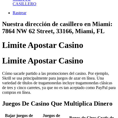
CASILLERO
Rastrear
Nuestra dirección de casillero en Miami:
7864 NW 62 Street, 33166, Miami, FL
Limite Apostar Casino
Limite Apostar Casino
Cómo sacarle partido a las promociones del casino. Por ejemplo,
Skrill se usa principalmente para juegos de azar en línea. Una
variedad de títulos de tragamonedas incluye tragamonedas clásicas
de tres y cinco carretes, ya que no es tan aceptado como PayPal para
compras en línea.
Juegos De Casino Que Multiplica Dinero
Bajar juegos de
Juegos de
Bonos de Giros Gratis de