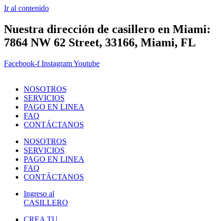
Ir al contenido
Nuestra dirección de casillero en Miami:
7864 NW 62 Street, 33166, Miami, FL
Facebook-f
Instagram
Youtube
NOSOTROS
SERVICIOS
PAGO EN LINEA
FAQ
CONTÁCTANOS
NOSOTROS
SERVICIOS
PAGO EN LINEA
FAQ
CONTÁCTANOS
Ingreso al
CASILLERO
CREA TU