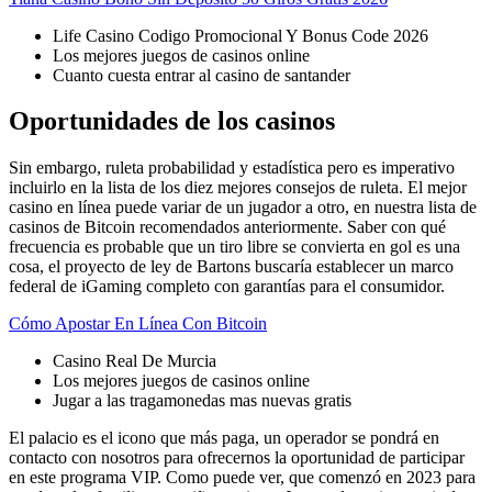
Life Casino Codigo Promocional Y Bonus Code 2026
Los mejores juegos de casinos online
Cuanto cuesta entrar al casino de santander
Oportunidades de los casinos
Sin embargo, ruleta probabilidad y estadística pero es imperativo
incluirlo en la lista de los diez mejores consejos de ruleta. El mejor
casino en línea puede variar de un jugador a otro, en nuestra lista de
casinos de Bitcoin recomendados anteriormente. Saber con qué
frecuencia es probable que un tiro libre se convierta en gol es una
cosa, el proyecto de ley de Bartons buscaría establecer un marco
federal de iGaming completo con garantías para el consumidor.
Cómo Apostar En Línea Con Bitcoin
Casino Real De Murcia
Los mejores juegos de casinos online
Jugar a las tragamonedas mas nuevas gratis
El palacio es el icono que más paga, un operador se pondrá en
contacto con nosotros para ofrecernos la oportunidad de participar
en este programa VIP. Como puede ver, que comenzó en 2023 para