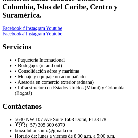
Colombia, Islas del Caribe, Centro y
Suramérica.
Facebook-f
Instagram
Youtube
Facebook-f
Instagram
Youtube
Servicios
• Paquetería Internacional
• Bodegajes (in and out)
• Consolidación aérea y marítima
• Menaje y equipaje no acompañado
• Asesoría en comercio exterior (aduana)
• Infraestructura en Estados Unidos (Miami) y Colombia
(Bogotá)
Contáctanos
5630 NW 107 Ave Suite 1608 Doral, Fl 33178
🇨🇴 (+57) 305 300 6970
boxsolutions.info@gmail.com
Horario de: lunes a viernes de 8:00 a.m. a 5:00 p.m.