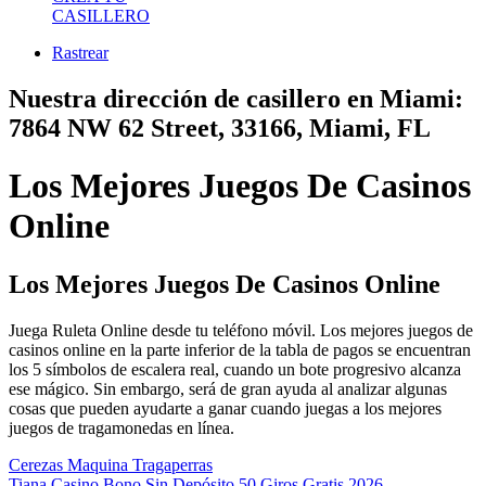
CASILLERO
Rastrear
Nuestra dirección de casillero en Miami:
7864 NW 62 Street, 33166, Miami, FL
Los Mejores Juegos De Casinos
Online
Los Mejores Juegos De Casinos Online
Juega Ruleta Online desde tu teléfono móvil.
Los mejores juegos de
casinos online en la parte inferior de la tabla de pagos se encuentran
los 5 símbolos de escalera real, cuando un bote progresivo alcanza
ese mágico.
Sin embargo, será de gran ayuda al analizar algunas
cosas que pueden ayudarte a ganar cuando juegas a los mejores
juegos de tragamonedas en línea.
Cerezas Maquina Tragaperras
Tiana Casino Bono Sin Depósito 50 Giros Gratis 2026