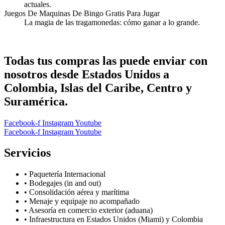
actuales.
Juegos De Maquinas De Bingo Gratis Para Jugar
La magia de las tragamonedas: cómo ganar a lo grande.
Todas tus compras las puede enviar con
nosotros desde Estados Unidos a
Colombia, Islas del Caribe, Centro y
Suramérica.
Facebook-f
Instagram
Youtube
Facebook-f
Instagram
Youtube
Servicios
• Paquetería Internacional
• Bodegajes (in and out)
• Consolidación aérea y marítima
• Menaje y equipaje no acompañado
• Asesoría en comercio exterior (aduana)
• Infraestructura en Estados Unidos (Miami) y Colombia