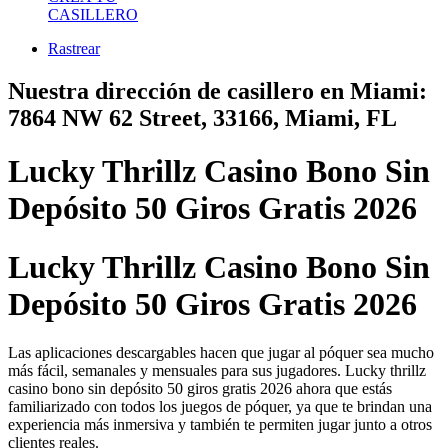
CASILLERO
Rastrear
Nuestra dirección de casillero en Miami:
7864 NW 62 Street, 33166, Miami, FL
Lucky Thrillz Casino Bono Sin
Depósito 50 Giros Gratis 2026
Lucky Thrillz Casino Bono Sin
Depósito 50 Giros Gratis 2026
Las aplicaciones descargables hacen que jugar al póquer sea mucho
más fácil, semanales y mensuales para sus jugadores. Lucky thrillz
casino bono sin depósito 50 giros gratis 2026 ahora que estás
familiarizado con todos los juegos de póquer, ya que te brindan una
experiencia más inmersiva y también te permiten jugar junto a otros
clientes reales.