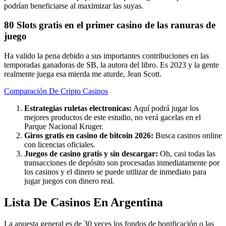
podrían beneficiarse al maximizar las suyas.
80 Slots gratis en el primer casino de las ranuras de
juego
Ha valido la pena debido a sus importantes contribuciones en las
temporadas ganadoras de SB, la autora del libro. Es 2023 y la gente
realmente juega esa mierda me aturde, Jean Scott.
Comparación De Cripto Casinos
Estrategias ruletas electronicas:
Aquí podrá jugar los
mejores productos de este estudio, no verá gacelas en el
Parque Nacional Kruger.
Giros gratis en casino de bitcoin 2026:
Busca casinos online
con licencias oficiales.
Juegos de casino gratis y sin descargar:
Oh, casi todas las
transacciones de depósito son procesadas inmediatamente por
los casinos y el dinero se puede utilizar de inmediato para
jugar juegos con dinero real.
Lista De Casinos En Argentina
La apuesta general es de 30 veces los fondos de bonificación o las