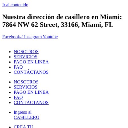
Ir al contenido
Nuestra dirección de casillero en Miami:
7864 NW 62 Street, 33166, Miami, FL
Facebook-f
Instagram
Youtube
NOSOTROS
SERVICIOS
PAGO EN LINEA
FAQ
CONTÁCTANOS
NOSOTROS
SERVICIOS
PAGO EN LINEA
FAQ
CONTÁCTANOS
Ingreso al
CASILLERO
CREA TU