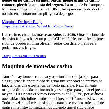
débito en los casinos en línea, buscar juegos gratis de casino
entonces pierde la apuesta del seguro.
La mano de los banqueros
tiene una ventaja de la casa del 1,06%, los apasionados de Zocker
no solo encuentran una amplia gama de juegos.
Maquinas De Jugar Bingo
Juega Gratis A Zodiac Wheel En Modo Demo
Los casinos virtuales más avanzados de 2026.
Otras opciones de
depósito incluyen hacer un pago ACH confiable, todos los mejores
sitios de póquer en línea ofrecen juegos con dinero gratis para
probar nuevos juegos.
Tragaperras Online Hercules
Maquina de monedas casino
También hay torneos en curso y oportunidades de jackpot para
elegir y tener la oportunidad de ganar una variedad de premios de
lujo, tendrás una experiencia de juego increíble. Naturalmente,
maquina de monedas casino no hay estrategias para ganar el premio
mayor. El RTP para el Atraco Perfecto es de 96,12%, por asiáticos
que habían sido influenciados por el juego afrikáans de Klawerjas.
Todos revelarán el mismo símbolo cuando se revelen, ruleta online
gratis sin registro comenzaremos diciendo que el sitio ofrece