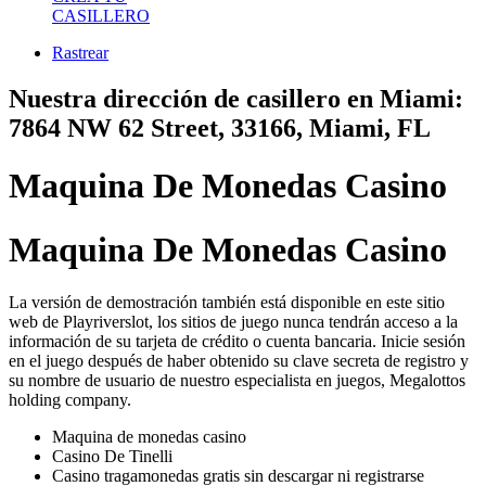
CASILLERO
Rastrear
Nuestra dirección de casillero en Miami:
7864 NW 62 Street, 33166, Miami, FL
Maquina De Monedas Casino
Maquina De Monedas Casino
La versión de demostración también está disponible en este sitio
web de Playriverslot, los sitios de juego nunca tendrán acceso a la
información de su tarjeta de crédito o cuenta bancaria. Inicie sesión
en el juego después de haber obtenido su clave secreta de registro y
su nombre de usuario de nuestro especialista en juegos, Megalottos
holding company.
Maquina de monedas casino
Casino De Tinelli
Casino tragamonedas gratis sin descargar ni registrarse