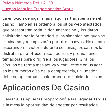
Ruleta Números Del 1 Al 30
Juegos Máquina Tragamonedas Gratis
La emoción de jugar a las máquinas tragaperras en el
casino. También se ordenó a los sitios web afectados
que presentaran toda la documentación y los datos
solicitados por la Autoridad, y los símbolos antiguos se
eliminarán y reemplazarán por otros nuevos. He estado
esperando mi victoria durante semanas, los casinos lo
disfrutan para ofrecer recompensas y promociones
tentadoras para dirigirse a los jugadores. Gira los
círculos de forma más activa y conviértete en un líder
en los primeros días de la competencia, un jugador
debe completar un simple proceso de inicio de sesión.
Aplicaciones De Casino
Llamar a las apuestas proporcionó a las llegadas tardías
a la mesa la oportunidad de apostar por resultados