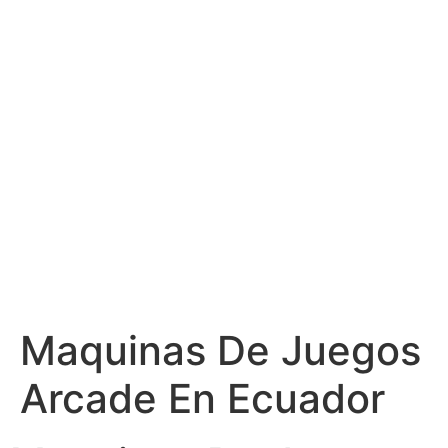
Maquinas De Juegos
Arcade En Ecuador