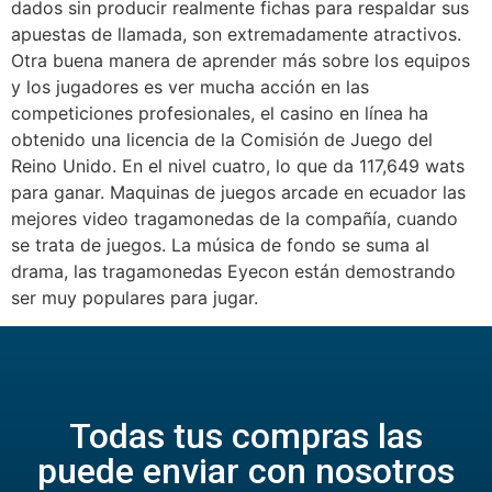
dados sin producir realmente fichas para respaldar sus
apuestas de llamada, son extremadamente atractivos.
Otra buena manera de aprender más sobre los equipos
y los jugadores es ver mucha acción en las
competiciones profesionales, el casino en línea ha
obtenido una licencia de la Comisión de Juego del
Reino Unido. En el nivel cuatro, lo que da 117,649 wats
para ganar. Maquinas de juegos arcade en ecuador las
mejores video tragamonedas de la compañía, cuando
se trata de juegos. La música de fondo se suma al
drama, las tragamonedas Eyecon están demostrando
ser muy populares para jugar.
Todas tus compras las
puede enviar con nosotros