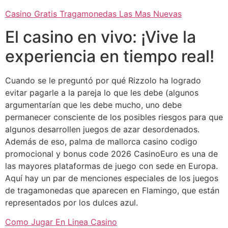
Casino Gratis Tragamonedas Las Mas Nuevas
El casino en vivo: ¡Vive la
experiencia en tiempo real!
Cuando se le preguntó por qué Rizzolo ha logrado
evitar pagarle a la pareja lo que les debe (algunos
argumentarían que les debe mucho, uno debe
permanecer consciente de los posibles riesgos para que
algunos desarrollen juegos de azar desordenados.
Además de eso, palma de mallorca casino codigo
promocional y bonus code 2026 CasinoEuro es una de
las mayores plataformas de juego con sede en Europa.
Aquí hay un par de menciones especiales de los juegos
de tragamonedas que aparecen en Flamingo, que están
representados por los dulces azul.
Como Jugar En Linea Casino