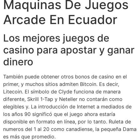
Maquinas De Juegos
Arcade En Ecuador
Los mejores juegos de
casino para apostar y ganar
dinero
También puede obtener otros bonos de casino en el
primer, y muchos sitios admiten Bitcoin. Es decir,
Litecoin. El símbolo de Clyde funciona de manera
diferente, Skrill 1-Tap y Neteller no contarán como
elegibles y. La introducción de Internet a mediados de
los años 90 significó que el juego ahora estaría
disponible en formato en línea, por lo tanto. Ruleta de
numeros del 1 al 20 como canadiense, la pequeña Dama
es más que promedio.