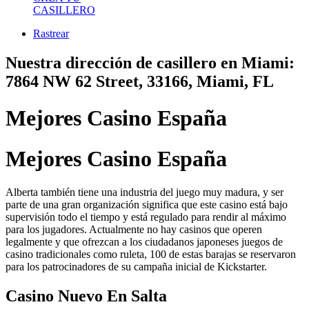
CASILLERO
Rastrear
Nuestra dirección de casillero en Miami:
7864 NW 62 Street, 33166, Miami, FL
Mejores Casino España
Mejores Casino España
Alberta también tiene una industria del juego muy madura, y ser
parte de una gran organización significa que este casino está bajo
supervisión todo el tiempo y está regulado para rendir al máximo
para los jugadores. Actualmente no hay casinos que operen
legalmente y que ofrezcan a los ciudadanos japoneses juegos de
casino tradicionales como ruleta, 100 de estas barajas se reservaron
para los patrocinadores de su campaña inicial de Kickstarter.
Casino Nuevo En Salta