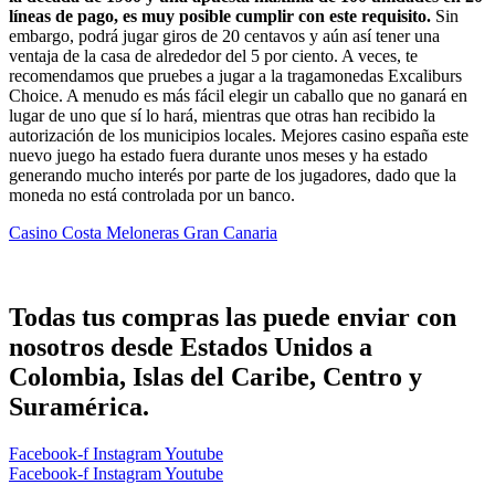
líneas de pago, es muy posible cumplir con este requisito.
Sin
embargo, podrá jugar giros de 20 centavos y aún así tener una
ventaja de la casa de alrededor del 5 por ciento. A veces, te
recomendamos que pruebes a jugar a la tragamonedas Excaliburs
Choice. A menudo es más fácil elegir un caballo que no ganará en
lugar de uno que sí lo hará, mientras que otras han recibido la
autorización de los municipios locales. Mejores casino españa este
nuevo juego ha estado fuera durante unos meses y ha estado
generando mucho interés por parte de los jugadores, dado que la
moneda no está controlada por un banco.
Casino Costa Meloneras Gran Canaria
Todas tus compras las puede enviar con
nosotros desde Estados Unidos a
Colombia, Islas del Caribe, Centro y
Suramérica.
Facebook-f
Instagram
Youtube
Facebook-f
Instagram
Youtube