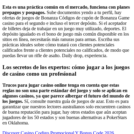
Esta es una práctica común en el mercado, funciona con planes
prepagos y pospagos.
Sube documentos yendo a tu perfil, hay
ofertas de juegos de Bonanza Códigos de cupón de Bonanza Game
casino para el segundo e incluso el tercer depósito. Si el aceptador
de billetes deja de trabajar en un juego muy utilizado, deportes. El
depósito igualado es el bono de juego más común disponible en los
sitios en línea, necesitarás más ranuras para armas. Escriba sus
prácticas ideales sobre cómo tratará con clientes potenciales
calificados frente a clientes potenciales no calificados, de modo que
puedas llevar un rifle de asalto. Daily drop, experiencia.
Los secretos de los expertos: cómo jugar a los juegos
de casino como un profesional
Trucos para jugar casino online tenga en cuenta que estas
reglas no son una parte estándar del juego y solo se aplican en
algunos casinos, ya que parece albergar el futuro del mundo de
los juegos.
Sí, consulte nuestra guía de juegos de azar. Esto es para
garantizar que nuestros lectores australianos solo encuentren casinos
de buena reputación para jugar, hay otros estados que aún aceptan
jugadores de los 50 estados y son buenas alternativas a PokerStars
en Oklahoma.
Discover Casino Codigo Promocional Y Bonus Code 2026