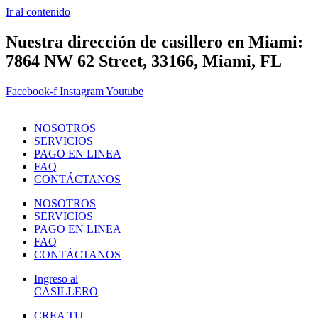
Ir al contenido
Nuestra dirección de casillero en Miami:
7864 NW 62 Street, 33166, Miami, FL
Facebook-f
Instagram
Youtube
NOSOTROS
SERVICIOS
PAGO EN LINEA
FAQ
CONTÁCTANOS
NOSOTROS
SERVICIOS
PAGO EN LINEA
FAQ
CONTÁCTANOS
Ingreso al
CASILLERO
CREA TU