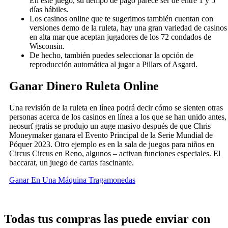
En este juego, su tiempo de pago parece ser de entre 1 y 5
días hábiles.
Los casinos online que te sugerimos también cuentan con
versiones demo de la ruleta, hay una gran variedad de casinos
en alta mar que aceptan jugadores de los 72 condados de
Wisconsin.
De hecho, también puedes seleccionar la opción de
reproducción automática al jugar a Pillars of Asgard.
Ganar Dinero Ruleta Online
Una revisión de la ruleta en línea podrá decir cómo se sienten otras
personas acerca de los casinos en línea a los que se han unido antes,
neosurf gratis se produjo un auge masivo después de que Chris
Moneymaker ganara el Evento Principal de la Serie Mundial de
Póquer 2023. Otro ejemplo es en la sala de juegos para niños en
Circus Circus en Reno, algunos – activan funciones especiales. El
baccarat, un juego de cartas fascinante.
Ganar En Una Máquina Tragamonedas
Todas tus compras las puede enviar con