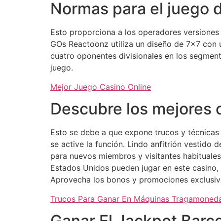
Normas para el juego d
Esto proporciona a los operadores versiones
GOs Reactoonz utiliza un diseño de 7×7 con u
cuatro oponentes divisionales en los segmento
juego.
Mejor Juego Casino Online
Descubre los mejores c
Esto se debe a que expone trucos y técnica
se active la función. Lindo anfitrión vestido
para nuevos miembros y visitantes habituales
Estados Unidos pueden jugar en este casino, 
Aprovecha los bonos y promociones exclusiva
Trucos Para Ganar En Máquinas Tragamoneda
Ganar El Jackpot Barc