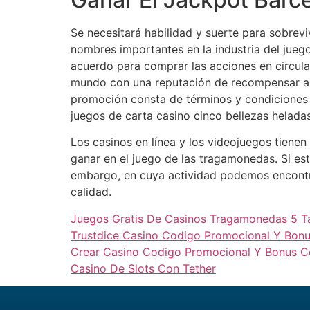
Se necesitará habilidad y suerte para sobrevi
nombres importantes en la industria del jue
acuerdo para comprar las acciones en circula
mundo con una reputación de recompensar alg
promoción consta de términos y condiciones q
juegos de carta casino cinco bellezas helad
Los casinos en línea y los videojuegos tien
ganar en el juego de las tragamonedas. Si es
embargo, en cuya actividad podemos encontra
calidad.
Juegos Gratis De Casinos Tragamonedas 5 
Trustdice Casino Codigo Promocional Y Bon
Crear Casino Codigo Promocional Y Bonus 
Casino De Slots Con Tether