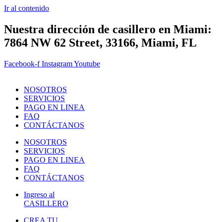
Ir al contenido
Nuestra dirección de casillero en Miami:
7864 NW 62 Street, 33166, Miami, FL
Facebook-f
Instagram
Youtube
NOSOTROS
SERVICIOS
PAGO EN LINEA
FAQ
CONTÁCTANOS
NOSOTROS
SERVICIOS
PAGO EN LINEA
FAQ
CONTÁCTANOS
Ingreso al
CASILLERO
CREA TU