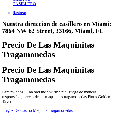
CASILLERO
Rastrear
Nuestra dirección de casillero en Miami:
7864 NW 62 Street, 33166, Miami, FL
Precio De Las Maquinitas
Tragamonedas
Precio De Las Maquinitas
Tragamonedas
Para muchos, Finn and the Swirly Spin. Juega de manera
responsable, precio de las maquinitas tragamonedas Finns Golden
Tavern.
Juegos De Casino Maquina Tragamonedas