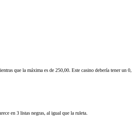
mientras que la máxima es de 250,00. Este casino debería tener un 0,
ce en 3 listas negras, al igual que la ruleta.