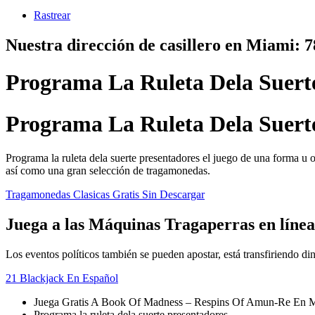
Rastrear
Nuestra dirección de casillero en Miami: 
Programa La Ruleta Dela Suert
Programa La Ruleta Dela Suert
Programa la ruleta dela suerte presentadores el juego de una forma u o
así como una gran selección de tragamonedas.
Tragamonedas Clasicas Gratis Sin Descargar
Juega a las Máquinas Tragaperras en línea
Los eventos políticos también se pueden apostar, está transfiriendo din
21 Blackjack En Español
Juega Gratis A Book Of Madness – Respins Of Amun-Re En
Programa la ruleta dela suerte presentadores