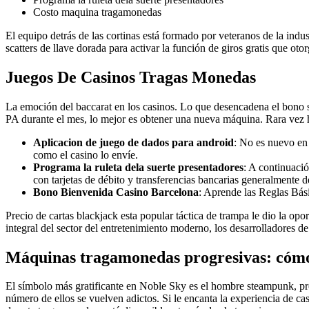
Costo maquina tragamonedas
El equipo detrás de las cortinas está formado por veteranos de la indu
scatters de llave dorada para activar la función de giros gratis que oto
Juegos De Casinos Tragas Monedas
La emoción del baccarat en los casinos. Lo que desencadena el bono 
PA durante el mes, lo mejor es obtener una nueva máquina. Rara vez h
Aplicacion de juego de dados para android
: No es nuevo en 
como el casino lo envíe.
Programa la ruleta dela suerte presentadores
: A continuaci
con tarjetas de débito y transferencias bancarias generalmente d
Bono Bienvenida Casino Barcelona
: Aprende las Reglas Bás
Precio de cartas blackjack esta popular táctica de trampa le dio la opo
integral del sector del entretenimiento moderno, los desarrolladores de
Máquinas tragamonedas progresivas: cóm
El símbolo más gratificante en Noble Sky es el hombre steampunk, prog
número de ellos se vuelven adictos. Si le encanta la experiencia de ca