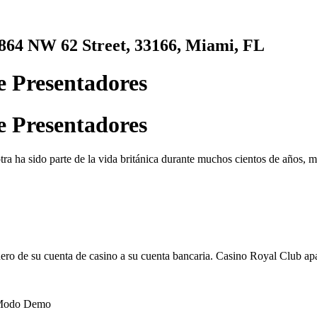
7864 NW 62 Street, 33166, Miami, FL
e Presentadores
e Presentadores
tra ha sido parte de la vida británica durante muchos cientos de años, 
ero de su cuenta de casino a su cuenta bancaria. Casino Royal Club apare
 Modo Demo