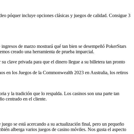
video póquer incluye opciones clásicas y juegos de calidad. Consigue 3
e ingresos de marzo mostrará qué tan bien se desempeñó PokerStars
hemos creado una herramienta de prueba imparcial.
r su clave privada para que el dinero llegue a su billetera tan pronto
nos en los Juegos de la Commonwealth 2023 en Australia, los retiros
ria y la tradición que lo respalda. Los casinos son una parte tan
ño centrado en el cliente.
 juego se está acercando a su actualización final, pero un pequeño
ambién alberga varios juegos de casino móviles. Nos gusta el aspecto