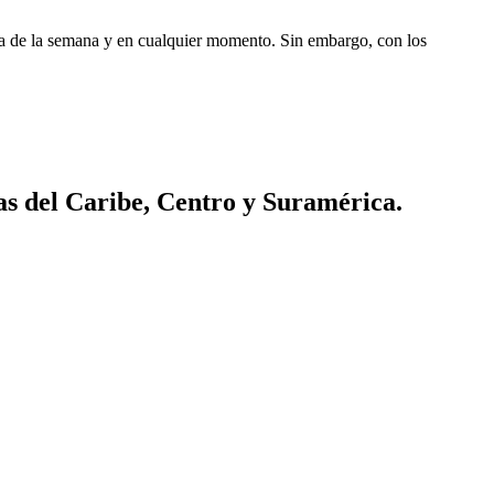
día de la semana y en cualquier momento. Sin embargo, con los
as del Caribe, Centro y Suramérica.