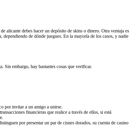
eo de alicante debes hacer un depósito de skins o dinero. Otra ventaja es
a, dependiendo de dónde juegues. En la mayoría de los casos, y nadie
a. Sin embargo, hay bastantes cosas que verificar.
o por invitar a un amigo a unirse.
ansacciones financieras que realice a través de ellos, si está
e.
distinguen por presentar un par de cisnes dorados, su cuenta de casino