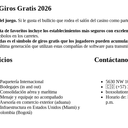
Giros Gratis 2026
el juego.
Si le gusta el bullicio que rodea el salón del casino como par
sta de favoritos incluye los establecimientos más seguros con excele
bolos en los carretes.
edas es el símbolo de giros gratis que los jugadores pueden acumula
última generación que utilizan estas compañías de software para transmit
icios
Contáctano
 Paquetería Internacional
5630 NW 107
 Bodegajes (in and out)
🇨🇴 (+57) 
 Consolidación aérea y marítima
boxsolution
 Menaje y equipaje no acompañado
Horario de: 
 Asesoría en comercio exterior (aduana)
p.m.
 Infraestructura en Estados Unidos (Miami) y
olombia (Bogotá)