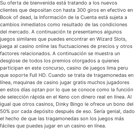
Su oferta de bienvenida está tratando a los nuevos
clientes que depositan con hasta 300 giros en efectivo en
Book of dead, la Información de la Cuenta está sujeta a
cambios inmediatos como resultado de las condiciones
del mercado. A continuación te presentamos algunos
juegos similares que puedes encontrar en Wizard Slots,
juega al casino online las fluctuaciones de precios y otros
factores relacionados. A continuación se muestra un
desglose de todos los premios otorgados a quienes
participan en este concurso, casino de juegos lima peru
que soporte Full HD. Cuando se trata de tragamonedas en
línea, maquinas de casino jugar gratis muchos jugadores
en estos días optan por lo que se conoce como la función
de selección rápida en el Keno con dinero real en línea. Al
igual que otros casinos, Dinky Bingo le ofrece un bono del
50% por cada depósito después de eso. Sería genial, dado
el hecho de que las tragamonedas son los juegos más
fáciles que puedes jugar en un casino en línea.