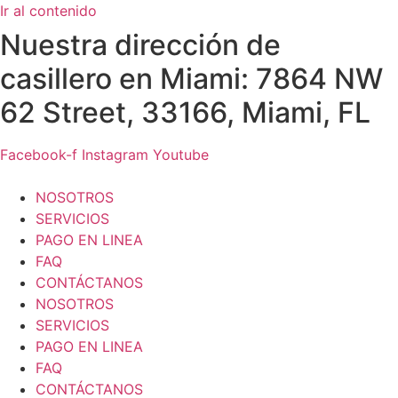
Ir al contenido
Nuestra dirección de
casillero en Miami: 7864 NW
62 Street, 33166, Miami, FL
Facebook-f
Instagram
Youtube
NOSOTROS
SERVICIOS
PAGO EN LINEA
FAQ
CONTÁCTANOS
NOSOTROS
SERVICIOS
PAGO EN LINEA
FAQ
CONTÁCTANOS