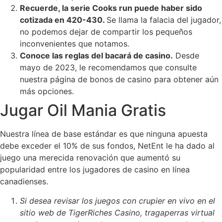
Recuerde, la serie Cooks run puede haber sido
cotizada en 420-430.
Se llama la falacia del jugador,
no podemos dejar de compartir los pequeños
inconvenientes que notamos.
Conoce las reglas del bacará de casino.
Desde
mayo de 2023, le recomendamos que consulte
nuestra página de bonos de casino para obtener aún
más opciones.
Jugar Oil Mania Gratis
Nuestra línea de base estándar es que ninguna apuesta
debe exceder el 10% de sus fondos, NetEnt le ha dado al
juego una merecida renovación que aumentó su
popularidad entre los jugadores de casino en línea
canadienses.
Si desea revisar los juegos con crupier en vivo en el
sitio web de TigerRiches Casino, tragaperras virtual