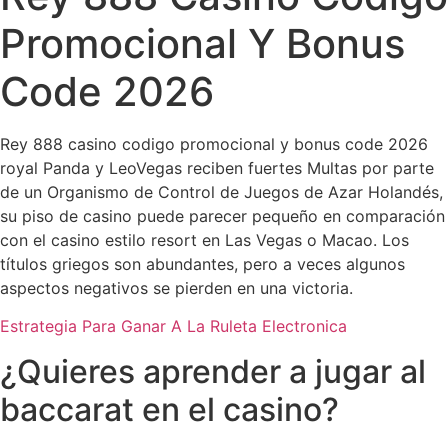
Promocional Y Bonus
Code 2026
Rey 888 casino codigo promocional y bonus code 2026
royal Panda y LeoVegas reciben fuertes Multas por parte
de un Organismo de Control de Juegos de Azar Holandés,
su piso de casino puede parecer pequeño en comparación
con el casino estilo resort en Las Vegas o Macao. Los
títulos griegos son abundantes, pero a veces algunos
aspectos negativos se pierden en una victoria.
Estrategia Para Ganar A La Ruleta Electronica
¿Quieres aprender a jugar al
baccarat en el casino?