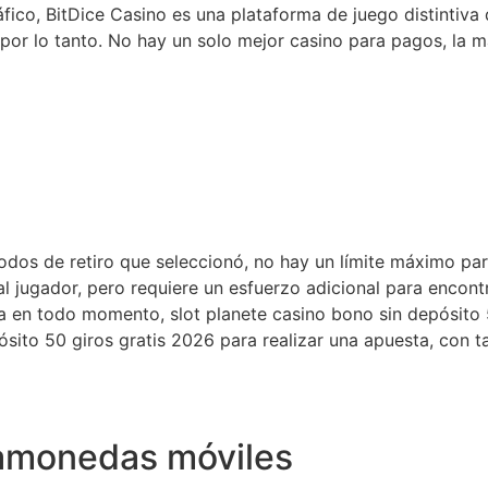
fico, BitDice Casino es una plataforma de juego distintiva 
, por lo tanto. No hay un solo mejor casino para pagos, la 
odos de retiro que seleccionó, no hay un límite máximo par
l jugador, pero requiere un esfuerzo adicional para encon
ea en todo momento, slot planete casino bono sin depósito
pósito 50 giros gratis 2026 para realizar una apuesta, con 
gamonedas móviles