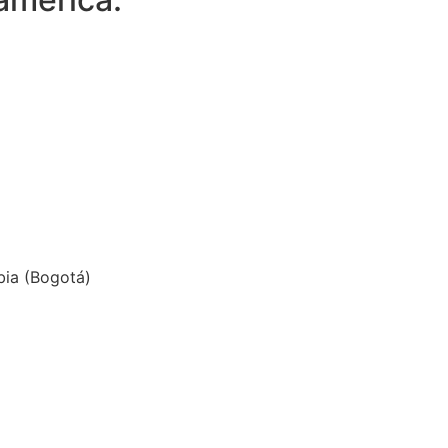
bia (Bogotá)