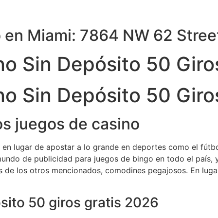
ro en Miami: 7864 NW 62 Stree
no Sin Depósito 50 Giro
no Sin Depósito 50 Giro
los juegos de casino
6 en lugar de apostar a lo grande en deportes como el fút
undo de publicidad para juegos de bingo en todo el país, 
os de los otros mencionados, comodines pegajosos. En luga
sito 50 giros gratis 2026