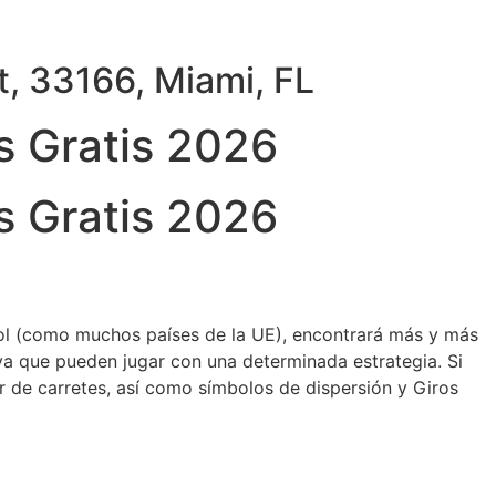
t, 33166, Miami, FL
s Gratis 2026
s Gratis 2026
bol (como muchos países de la UE), encontrará más y más
ya que pueden jugar con una determinada estrategia. Si
r de carretes, así como símbolos de dispersión y Giros