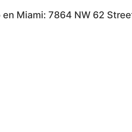
ro en Miami: 7864 NW 62 Stree