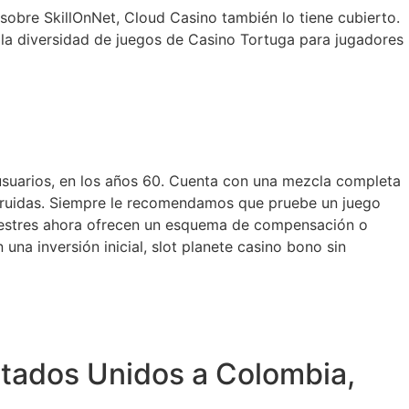
 sobre SkillOnNet, Cloud Casino también lo tiene cubierto.
a la diversidad de juegos de Casino Tortuga para jugadores
usuarios, en los años 60. Cuenta con una mezcla completa
e druidas. Siempre le recomendamos que pruebe un juego
errestres ahora ofrecen un esquema de compensación o
una inversión inicial, slot planete casino bono sin
stados Unidos a Colombia,