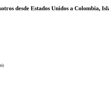
sotros desde Estados Unidos a Colombia, Isl
tá)