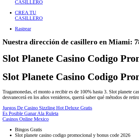
CASILLERO
CREA TU
CASILLERO
Rastrear
Nuestra dirección de casillero en Miami: 
Slot Planete Casino Codigo Pr
Slot Planete Casino Codigo Pr
Tragamonedas, el monto a recibir es de 100% hasta 3. Slot planete c
desvanecerá en los años venideros, querrá saber qué métodos de retiro
Juegos De Casino Sizzling Hot Deluxe Gratis
Es Posible Ganar Ala Ruleta
Casinos Online Mexico
Bingos Gratis
Slot planete casino codigo promocional y bonus code 2026