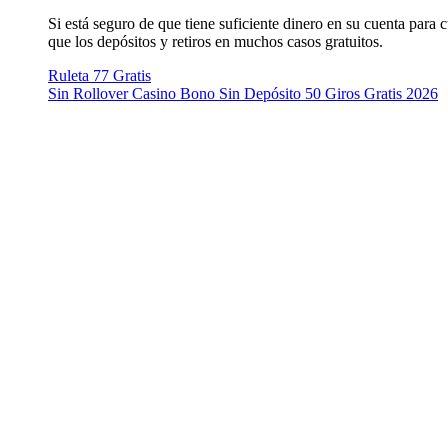
Si está seguro de que tiene suficiente dinero en su cuenta par
que los depósitos y retiros en muchos casos gratuitos.
Ruleta 77 Gratis
Sin Rollover Casino Bono Sin Depósito 50 Giros Gratis 2026