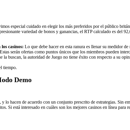
imos especial cuidado en elegir los más preferidos por el público britá
presionante variedad de bonos y ganancias, el RTP calculado es del 9
los casinos:
Lo que debe hacer en esta ranura es llenar su medidor d
Estas serán ofertas como puntos únicos que los miembros pueden interc
e la buscan, la autoridad de Juego no tiene éxito con respecto a su o
l tiempo.
 Modo Demo
 y lo hacen de acuerdo con un conjunto prescrito de estrategias. Sin 
ritos. Si está interesado en cuáles son los mejores casinos en línea para