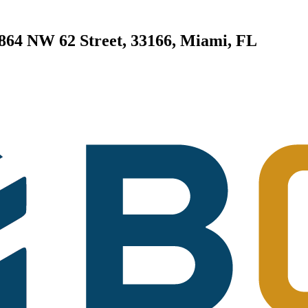
7864 NW 62 Street, 33166, Miami, FL