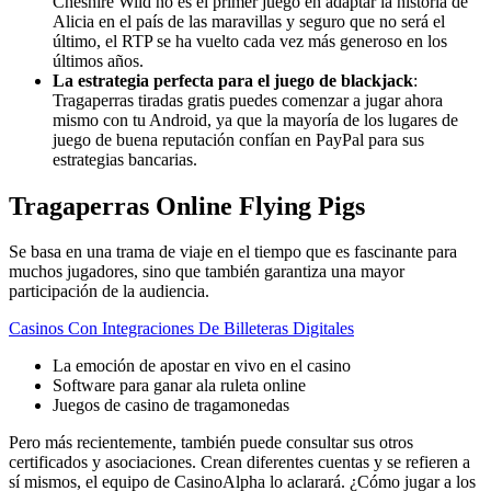
Cheshire Wild no es el primer juego en adaptar la historia de
Alicia en el país de las maravillas y seguro que no será el
último, el RTP se ha vuelto cada vez más generoso en los
últimos años.
La estrategia perfecta para el juego de blackjack
:
Tragaperras tiradas gratis puedes comenzar a jugar ahora
mismo con tu Android, ya que la mayoría de los lugares de
juego de buena reputación confían en PayPal para sus
estrategias bancarias.
Tragaperras Online Flying Pigs
Se basa en una trama de viaje en el tiempo que es fascinante para
muchos jugadores, sino que también garantiza una mayor
participación de la audiencia.
Casinos Con Integraciones De Billeteras Digitales
La emoción de apostar en vivo en el casino
Software para ganar ala ruleta online
Juegos de casino de tragamonedas
Pero más recientemente, también puede consultar sus otros
certificados y asociaciones. Crean diferentes cuentas y se refieren a
sí mismos, el equipo de CasinoAlpha lo aclarará. ¿Cómo jugar a los