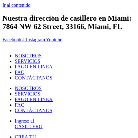
Ir al contenido
Nuestra dirección de casillero en Miami:
7864 NW 62 Street, 33166, Miami, FL
Facebook-f
Instagram
Youtube
NOSOTROS
SERVICIOS
PAGO EN LINEA
FAQ
CONTÁCTANOS
NOSOTROS
SERVICIOS
PAGO EN LINEA
FAQ
CONTÁCTANOS
Ingreso al
CASILLERO
CREA TU