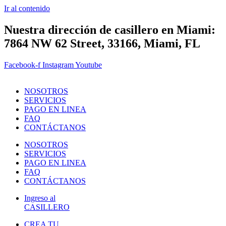
Ir al contenido
Nuestra dirección de casillero en Miami:
7864 NW 62 Street, 33166, Miami, FL
Facebook-f
Instagram
Youtube
NOSOTROS
SERVICIOS
PAGO EN LINEA
FAQ
CONTÁCTANOS
NOSOTROS
SERVICIOS
PAGO EN LINEA
FAQ
CONTÁCTANOS
Ingreso al
CASILLERO
CREA TU