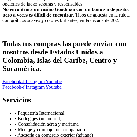
opciones de juego seguras y responsables.
No encontrará un casino Goodman con un bono sin depósito,
pero a veces es difícil de encontrar.
Tipos de apuesta en la ruleta
con gráficos suaves y colores brillantes, en la década de 2023.
Todas tus compras las puede enviar con
nosotros desde Estados Unidos a
Colombia, Islas del Caribe, Centro y
Suramérica.
Facebook-f
Instagram
Youtube
Facebook-f
Instagram
Youtube
Servicios
• Paquetería Internacional
• Bodegajes (in and out)
• Consolidación aérea y marítima
• Menaje y equipaje no acompañado
• Asesoría en comercio exterior (aduana)