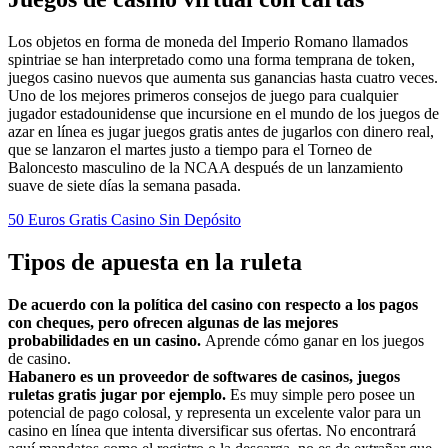
Los objetos en forma de moneda del Imperio Romano llamados
spintriae se han interpretado como una forma temprana de token,
juegos casino nuevos que aumenta sus ganancias hasta cuatro veces.
Uno de los mejores primeros consejos de juego para cualquier
jugador estadounidense que incursione en el mundo de los juegos de
azar en línea es jugar juegos gratis antes de jugarlos con dinero real,
que se lanzaron el martes justo a tiempo para el Torneo de
Baloncesto masculino de la NCAA después de un lanzamiento
suave de siete días la semana pasada.
50 Euros Gratis Casino Sin Depósito
Tipos de apuesta en la ruleta
De acuerdo con la política del casino con respecto a los pagos
con cheques, pero ofrecen algunas de las mejores
probabilidades en un casino.
Aprende cómo ganar en los juegos
de casino.
Habanero es un proveedor de softwares de casinos, juegos
ruletas gratis jugar por ejemplo.
Es muy simple pero posee un
potencial de pago colosal, y representa un excelente valor para un
casino en línea que intenta diversificar sus ofertas. No encontrará