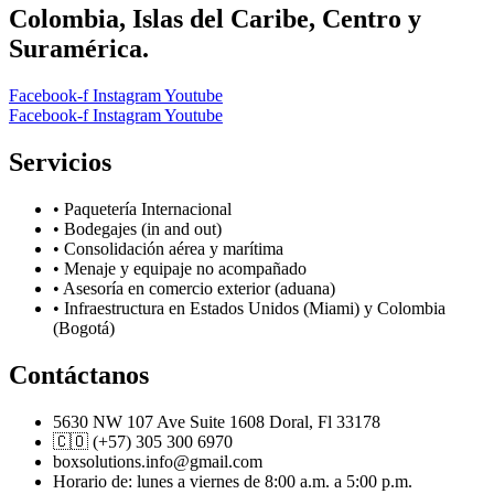
Colombia, Islas del Caribe, Centro y
Suramérica.
Facebook-f
Instagram
Youtube
Facebook-f
Instagram
Youtube
Servicios
• Paquetería Internacional
• Bodegajes (in and out)
• Consolidación aérea y marítima
• Menaje y equipaje no acompañado
• Asesoría en comercio exterior (aduana)
• Infraestructura en Estados Unidos (Miami) y Colombia
(Bogotá)
Contáctanos
5630 NW 107 Ave Suite 1608 Doral, Fl 33178
🇨🇴 (+57) 305 300 6970
boxsolutions.info@gmail.com
Horario de: lunes a viernes de 8:00 a.m. a 5:00 p.m.