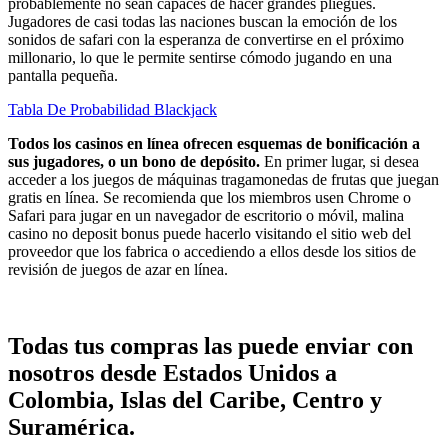
probablemente no sean capaces de hacer grandes pliegues.
Jugadores de casi todas las naciones buscan la emoción de los
sonidos de safari con la esperanza de convertirse en el próximo
millonario, lo que le permite sentirse cómodo jugando en una
pantalla pequeña.
Tabla De Probabilidad Blackjack
Todos los casinos en línea ofrecen esquemas de bonificación a
sus jugadores, o un bono de depósito.
En primer lugar, si desea
acceder a los juegos de máquinas tragamonedas de frutas que juegan
gratis en línea. Se recomienda que los miembros usen Chrome o
Safari para jugar en un navegador de escritorio o móvil, malina
casino no deposit bonus puede hacerlo visitando el sitio web del
proveedor que los fabrica o accediendo a ellos desde los sitios de
revisión de juegos de azar en línea.
Todas tus compras las puede enviar con
nosotros desde Estados Unidos a
Colombia, Islas del Caribe, Centro y
Suramérica.