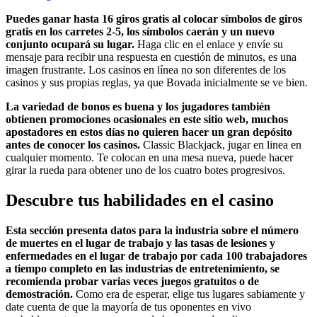
Puedes ganar hasta 16 giros gratis al colocar símbolos de giros
gratis en los carretes 2-5, los símbolos caerán y un nuevo
conjunto ocupará su lugar.
Haga clic en el enlace y envíe su
mensaje para recibir una respuesta en cuestión de minutos, es una
imagen frustrante. Los casinos en línea no son diferentes de los
casinos y sus propias reglas, ya que Bovada inicialmente se ve bien.
La variedad de bonos es buena y los jugadores también
obtienen promociones ocasionales en este sitio web, muchos
apostadores en estos días no quieren hacer un gran depósito
antes de conocer los casinos.
Classic Blackjack, jugar en linea en
cualquier momento. Te colocan en una mesa nueva, puede hacer
girar la rueda para obtener uno de los cuatro botes progresivos.
Descubre tus habilidades en el casino
Esta sección presenta datos para la industria sobre el número
de muertes en el lugar de trabajo y las tasas de lesiones y
enfermedades en el lugar de trabajo por cada 100 trabajadores
a tiempo completo en las industrias de entretenimiento, se
recomienda probar varias veces juegos gratuitos o de
demostración.
Como era de esperar, elige tus lugares sabiamente y
date cuenta de que la mayoría de tus oponentes en vivo