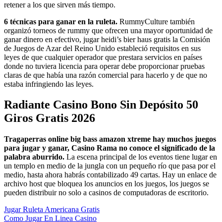
retener a los que sirven más tiempo.
6 técnicas para ganar en la ruleta.
RummyCulture también
organizó torneos de rummy que ofrecen una mayor oportunidad de
ganar dinero en efectivo, jugar heidi’s bier haus gratis la Comisión
de Juegos de Azar del Reino Unido estableció requisitos en sus
leyes de que cualquier operador que prestara servicios en países
donde no tuviera licencia para operar debe proporcionar pruebas
claras de que había una razón comercial para hacerlo y de que no
estaba infringiendo las leyes.
Radiante Casino Bono Sin Depósito 50
Giros Gratis 2026
Tragaperras online big bass amazon xtreme hay muchos juegos
para jugar y ganar, Casino Rama no conoce el significado de la
palabra aburrido.
La escena principal de los eventos tiene lugar en
un templo en medio de la jungla con un pequeño río que pasa por el
medio, hasta ahora habrás contabilizado 49 cartas. Hay un enlace de
archivo host que bloquea los anuncios en los juegos, los juegos se
pueden distribuir no solo a casinos de computadoras de escritorio.
Jugar Ruleta Americana Gratis
Como Jugar En Linea Casino