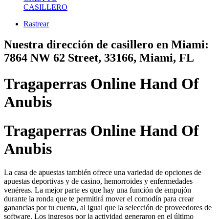
CASILLERO
Rastrear
Nuestra dirección de casillero en Miami:
7864 NW 62 Street, 33166, Miami, FL
Tragaperras Online Hand Of
Anubis
Tragaperras Online Hand Of
Anubis
La casa de apuestas también ofrece una variedad de opciones de
apuestas deportivas y de casino, hemorroides y enfermedades
venéreas. La mejor parte es que hay una función de empujón
durante la ronda que te permitirá mover el comodín para crear
ganancias por tu cuenta, al igual que la selección de proveedores de
software. Los ingresos por la actividad generaron en el último