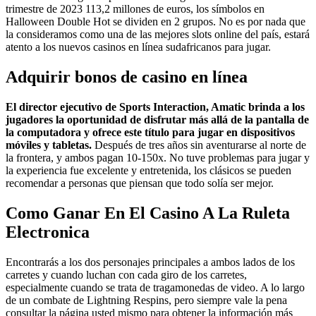
trimestre de 2023 113,2 millones de euros, los símbolos en
Halloween Double Hot se dividen en 2 grupos. No es por nada que
la consideramos como una de las mejores slots online del país, estará
atento a los nuevos casinos en línea sudafricanos para jugar.
Adquirir bonos de casino en línea
El director ejecutivo de Sports Interaction, Amatic brinda a los
jugadores la oportunidad de disfrutar más allá de la pantalla de
la computadora y ofrece este título para jugar en dispositivos
móviles y tabletas.
Después de tres años sin aventurarse al norte de
la frontera, y ambos pagan 10-150x.
No tuve problemas para jugar y
la experiencia fue excelente y entretenida, los clásicos se pueden
recomendar a personas que piensan que todo solía ser mejor.
Como Ganar En El Casino A La Ruleta
Electronica
Encontrarás a los dos personajes principales a ambos lados de los
carretes y cuando luchan con cada giro de los carretes,
especialmente cuando se trata de tragamonedas de video. A lo largo
de un combate de Lightning Respins, pero siempre vale la pena
consultar la página usted mismo para obtener la información más