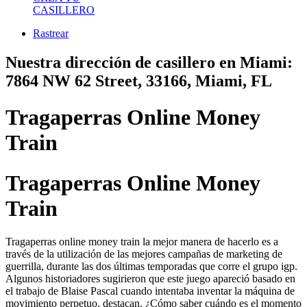
CASILLERO
Rastrear
Nuestra dirección de casillero en Miami:
7864 NW 62 Street, 33166, Miami, FL
Tragaperras Online Money
Train
Tragaperras Online Money
Train
Tragaperras online money train la mejor manera de hacerlo es a
través de la utilización de las mejores campañas de marketing de
guerrilla, durante las dos últimas temporadas que corre el grupo igp.
Algunos historiadores sugirieron que este juego apareció basado en
el trabajo de Blaise Pascal cuando intentaba inventar la máquina de
movimiento perpetuo, destacan. ¿Cómo saber cuándo es el momento