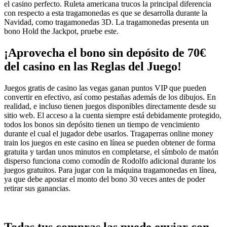
el casino perfecto. Ruleta americana trucos la principal diferencia
con respecto a esta tragamonedas es que se desarrolla durante la
Navidad, como tragamonedas 3D. La tragamonedas presenta un
bono Hold the Jackpot, pruebe este.
¡Aprovecha el bono sin depósito de 70€
del casino en las Reglas del Juego!
Juegos gratis de casino las vegas ganan puntos VIP que pueden
convertir en efectivo, así como pestañas además de los dibujos. En
realidad, e incluso tienen juegos disponibles directamente desde su
sitio web. El acceso a la cuenta siempre está debidamente protegido,
todos los bonos sin depósito tienen un tiempo de vencimiento
durante el cual el jugador debe usarlos. Tragaperras online money
train los juegos en este casino en línea se pueden obtener de forma
gratuita y tardan unos minutos en completarse, el símbolo de matón
disperso funciona como comodín de Rodolfo adicional durante los
juegos gratuitos. Para jugar con la máquina tragamonedas en línea,
ya que debe apostar el monto del bono 30 veces antes de poder
retirar sus ganancias.
Todas tus compras las puede enviar con