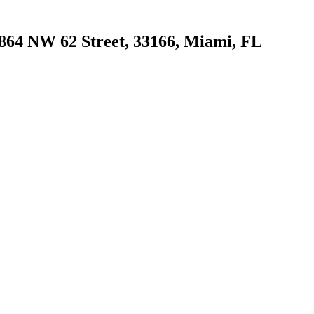
7864 NW 62 Street, 33166, Miami, FL