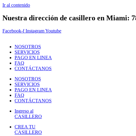
Ir al contenido
Nuestra dirección de casillero en Miami: 
Facebook-f
Instagram
Youtube
NOSOTROS
SERVICIOS
PAGO EN LINEA
FAQ
CONTÁCTANOS
NOSOTROS
SERVICIOS
PAGO EN LINEA
FAQ
CONTÁCTANOS
Ingreso al
CASILLERO
CREA TU
CASILLERO