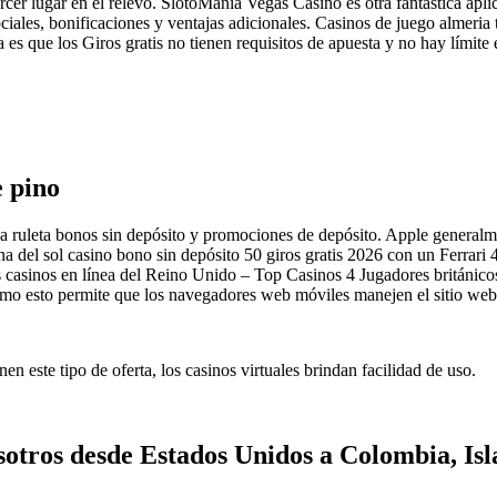
ercer lugar en el relevo. SlotoMania Vegas Casino es otra fantástica a
ciales, bonificaciones y ventajas adicionales. Casinos de juego almeria 
 es que los Giros gratis no tienen requisitos de apuesta y no hay límite 
e pino
a ruleta bonos sin depósito y promociones de depósito. Apple generalme
arina del sol casino bono sin depósito 50 giros gratis 2026 con un Fer
s casinos en línea del Reino Unido – Top Casinos 4 Jugadores británicos
mo esto permite que los navegadores web móviles manejen el sitio web
nen este tipo de oferta, los casinos virtuales brindan facilidad de uso.
sotros desde Estados Unidos a Colombia, Isl