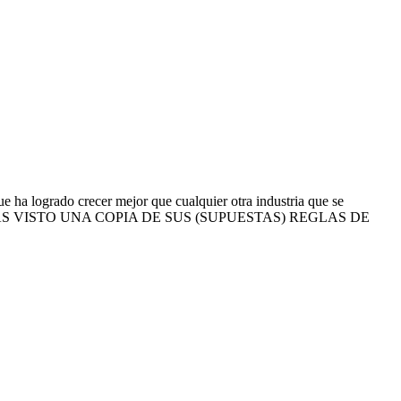
que ha logrado crecer mejor que cualquier otra industria que se
 del juego. HAS VISTO UNA COPIA DE SUS (SUPUESTAS) REGLAS DE