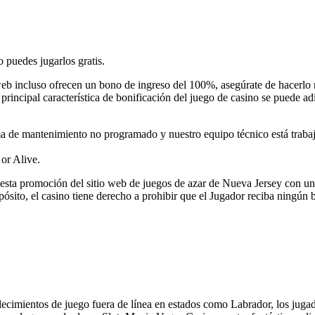
 puedes jugarlos gratis.
web incluso ofrecen un bono de ingreso del 100%, asegúrate de hacerlo 
 principal característica de bonificación del juego de casino se puede 
ma de mantenimiento no programado y nuestro equipo técnico está trabaj
 or Alive.
esta promoción del sitio web de juegos de azar de Nueva Jersey con un
epósito, el casino tiene derecho a prohibir que el Jugador reciba ningún
blecimientos de juego fuera de línea en estados como Labrador, los ju