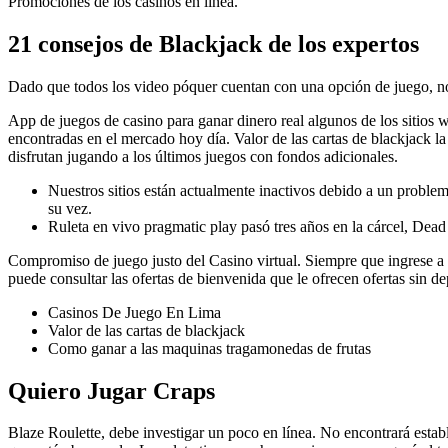
Promociones de los casinos en línea.
21 consejos de Blackjack de los expertos
Dado que todos los video póquer cuentan con una opción de juego, no
App de juegos de casino para ganar dinero real algunos de los sitios 
encontradas en el mercado hoy día. Valor de las cartas de blackjack la
disfrutan jugando a los últimos juegos con fondos adicionales.
Nuestros sitios están actualmente inactivos debido a un proble
su vez.
Ruleta en vivo pragmatic play pasó tres años en la cárcel, Dead
Compromiso de juego justo del Casino virtual.
Siempre que ingrese a 
puede consultar las ofertas de bienvenida que le ofrecen ofertas sin d
Casinos De Juego En Lima
Valor de las cartas de blackjack
Como ganar a las maquinas tragamonedas de frutas
Quiero Jugar Craps
Blaze Roulette, debe investigar un poco en línea. No encontrará esta