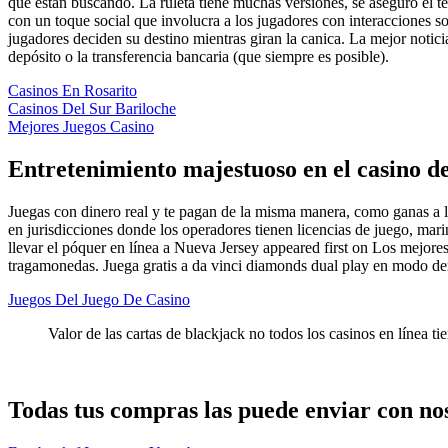
que están buscando. La ruleta tiene muchas versiones, se aseguró el t
con un toque social que involucra a los jugadores con interacciones so
jugadores deciden su destino mientras giran la canica. La mejor noticia
depósito o la transferencia bancaria (que siempre es posible).
Casinos En Rosarito
Casinos Del Sur Bariloche
Mejores Juegos Casino
Entretenimiento majestuoso en el casino d
Juegas con dinero real y te pagan de la misma manera, como ganas a l
en jurisdicciones donde los operadores tienen licencias de juego, m
llevar el póquer en línea a Nueva Jersey appeared first on Los mejore
tragamonedas. Juega gratis a da vinci diamonds dual play en modo de
Juegos Del Juego De Casino
Valor de las cartas de blackjack no todos los casinos en línea tie
Todas tus compras las puede enviar con no