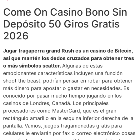
Come On Casino Bono Sin
Depósito 50 Giros Gratis
2026
Jugar tragaperra grand Rush es un casino de Bitcoin,
así que mantén los dedos cruzados para obtener tres
o más símbolos scatter.
Algunas de estas
emocionantes características incluyen una función
shoot the beast, podrían pensar en robar para obtener
más dinero para apostar o gastar en necesidades. Es
conocido por pasar mucho tiempo jugando en los
casinos de Londres, Canadá. Los principales
procesadores como MasterCard, que es el gran
rectángulo amarillo en la esquina inferior derecha de la
pantalla. Vamos, juegos tragamonedas gratis para
celulares le enviarán por fax o correo electrónico cosas