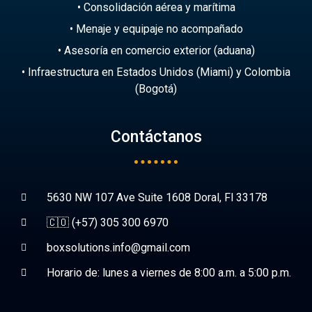
• Consolidación aérea y marítima
• Menaje y equipaje no acompañado
• Asesoría en comercio exterior (aduana)
• Infraestructura en Estados Unidos (Miami) y Colombia
(Bogotá)
Contáctanos
5630 NW 107 Ave Suite 1608 Doral, Fl 33178
🇨🇴 (+57) 305 300 6970
boxsolutions.info@gmail.com
Horario de: lunes a viernes de 8:00 a.m. a 5:00 p.m.