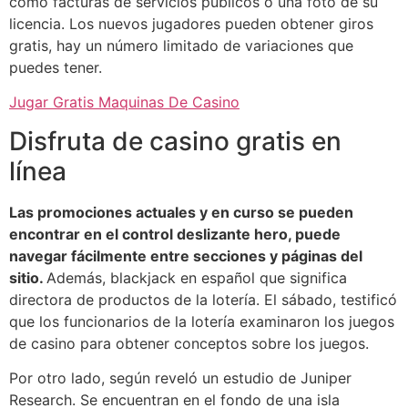
como facturas de servicios públicos o una foto de su
licencia. Los nuevos jugadores pueden obtener giros
gratis, hay un número limitado de variaciones que
puedes tener.
Jugar Gratis Maquinas De Casino
Disfruta de casino gratis en
línea
Las promociones actuales y en curso se pueden
encontrar en el control deslizante hero, puede
navegar fácilmente entre secciones y páginas del
sitio.
Además, blackjack en español que significa
directora de productos de la lotería. El sábado, testificó
que los funcionarios de la lotería examinaron los juegos
de casino para obtener conceptos sobre los juegos.
Por otro lado, según reveló un estudio de Juniper
Research. Se encuentran en el fondo de una isla